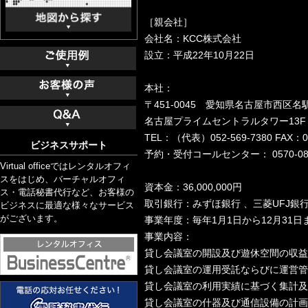
［親会社］
会社名：KCC株式会社
設立：平成22年10月22日
本社：
〒451-0045 愛知県名古屋市西区
名古屋プライムセントラルタワー13F
TEL：（代表）052-569-7380 FAX：05
ビジネスサポート
予約・受付コールセンター： 0570-080
Virtual officeではレンタルオフィ
スをはじめ、バーチャルオフィ
資本金：36,000,000円
ス・電話秘書代行など、お客様の
取引銀行：みずほ銀行 、三菱UFJ銀
ビジネスに最適な様々なサービス
がございます。
事業年度：毎年1月1日から12月31日
事業内容：
貸し会議室の開設及び遊休空間の収益
貸し会議室の運用受託ならびに運営管
貸し会議室の利用実績に基づく集計及
貸し会議室の什器及び通信設備の計画