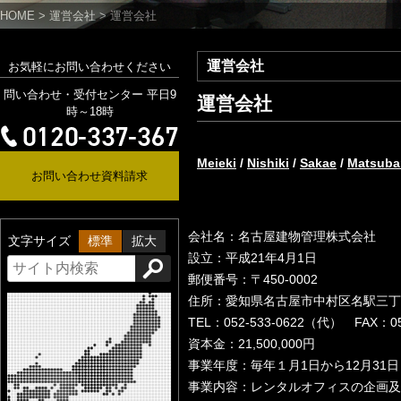
HOME
>
運営会社
>
運営会社
運営会社
お気軽にお問い合わせください
問い合わせ・受付センター 平日9
運営会社
時～18時
Meieki
/
Nishiki
/
Sakae
/
Matsuba
お問い合わせ資料請求
会社名：名古屋建物管理株式会社
文字サイズ
標準
拡大
設立：平成21年4月1日
郵便番号：〒450-0002
住所：愛知県名古屋市中村区名駅三丁目2
TEL：052-533-0622（代） FAX：052
資本金：21,500,000円
事業年度：毎年１月1日から12月31
事業内容：レンタルオフィスの企画及