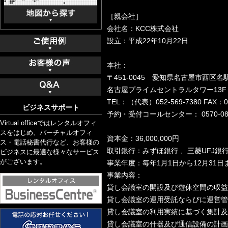
［親会社］
会社名：KCC株式会社
設立：平成22年10月22日
本社：
〒451-0045 愛知県名古屋市西区
名古屋プライムセントラルタワー13F
TEL：（代表）052-569-7380 FAX：05
ビジネスサポート
予約・受付コールセンター： 0570-080
Virtual officeではレンタルオフィ
スをはじめ、バーチャルオフィ
資本金：36,000,000円
ス・電話秘書代行など、お客様の
取引銀行：みずほ銀行 、三菱UFJ銀
ビジネスに最適な様々なサービス
がございます。
事業年度：毎年1月1日から12月31日
事業内容：
貸し会議室の開設及び遊休空間の収益
貸し会議室の運用受託ならびに運営管
貸し会議室の利用実績に基づく集計及
貸し会議室の什器及び通信設備の計画