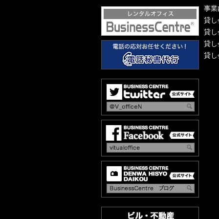
事業
貸し
貸し
貸し
貸し