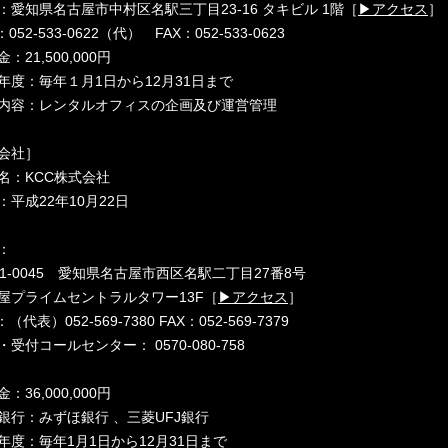
：愛知県名古屋市中村区名駅三丁目23-16 タキビル 1階［
▶︎アクセス
］
：052-533-0622（代） FAX：052-533-0623
：21,500,000円
年度：毎年１月1日から12月31日まで
内容：レンタルオフィスの企画及び運営管理
会社］
名：KCC株式会社
：平成22年10月22日
：
51-0045 愛知県名古屋市西区名駅二丁目27番8号
屋プライムセントラルタワー13F［
▶︎アクセス
］
：（代表）052-569-7380 FAX：052-569-7379
・受付コールセンター： 0570-080-758
：36,000,000円
銀行：みずほ銀行 、三菱UFJ銀行
年度：毎年1月1日から12月31日まで