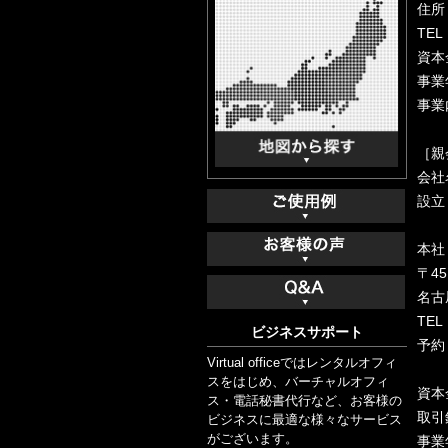
住所
TEL
資本金
事業
事業
［親
会社
設立
本社
〒4
名古
TEL
ビジネスサポート
予約
Virtual officeではレンタルオフィ
スをはじめ、バーチャルオフィ
資本金
ス・電話秘書代行など、お客様の
取引
ビジネスに最適な様々なサービス
がございます。
事業