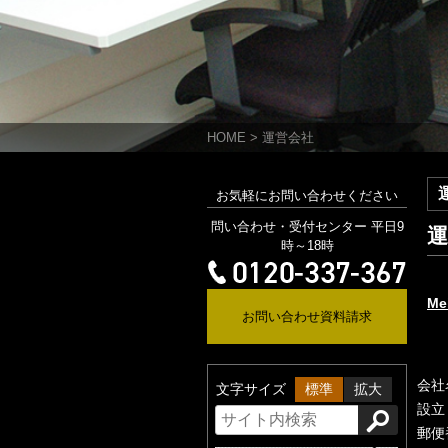
HOME
>
運営会社
お気軽にお問い合わせください
問い合わせ・受付センター 平日9
運
時～18時
Me
お問い合わせ資料請求
会社
文字サイズ
標準
拡大
設立
郵便