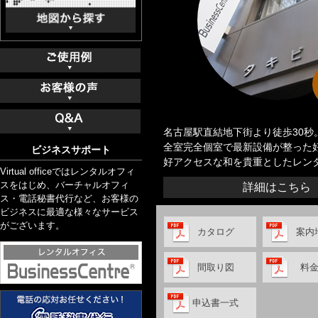
名古屋駅直結地下街より徒歩30秒
全室完全個室で最新設備が整った
ビジネスサポート
好アクセスな和を貴重としたレン
Virtual officeではレンタルオフィ
スをはじめ、バーチャルオフィ
詳細はこちら
ス・電話秘書代行など、お客様の
ビジネスに最適な様々なサービス
がございます。
カタログ
案内
間取り図
料
申込書一式