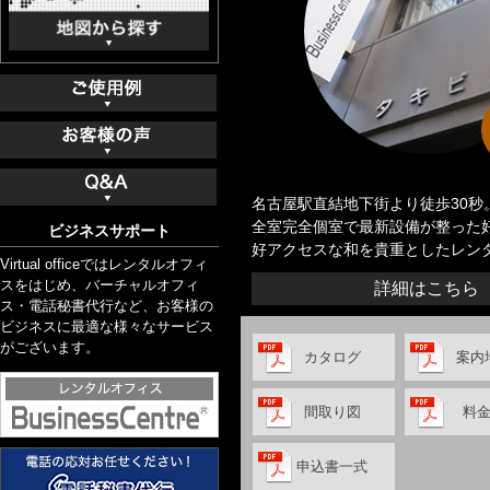
名古屋駅直結地下街より徒歩30秒
全室完全個室で最新設備が整った
ビジネスサポート
好アクセスな和を貴重としたレン
Virtual officeではレンタルオフィ
スをはじめ、バーチャルオフィ
詳細はこちら
ス・電話秘書代行など、お客様の
ビジネスに最適な様々なサービス
がございます。
カタログ
案内
間取り図
料
申込書一式