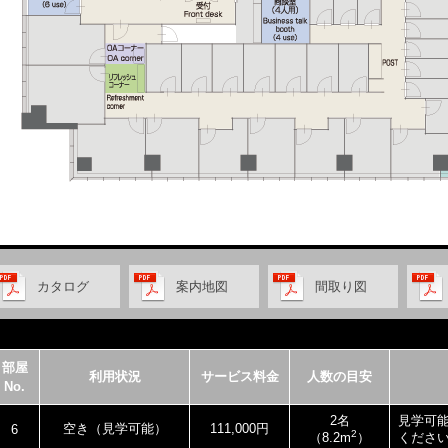
カタログ
案内地図
間取り図
部屋
利用状況
サービス料金
人数の目安
No.
2名
見学可
空き（見学可能）
111,000円
6
2
（8.2m
）
くださ