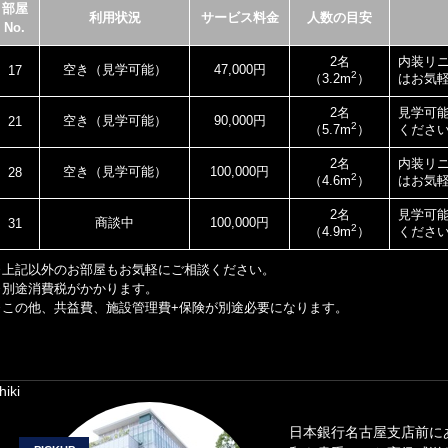
部屋
利用状況
サービス料金
人数の目安
No.
2名
内装リ
空き（見学可能）
47,000円
17
2
（3.2m
）
はお気
2名
見学可
空き（見学可能）
90,000円
21
2
（5.7m
）
くださ
2名
内装リ
空き（見学可能）
100,000円
28
2
（4.6m
）
はお気
2名
見学可
商談中
100,000円
31
2
（4.9m
）
くださ
※上記以外のお部屋もお気軽にご相談ください。
※別途消費税がかかります。
※この他、共益費、施設管理費+保険が別途必要になります。
錦
hiki
日本銀行名古屋支店前に