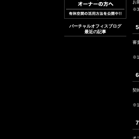
お
※
バーチャルオフィスブログ
最近の記事
審
※
契
※
オ