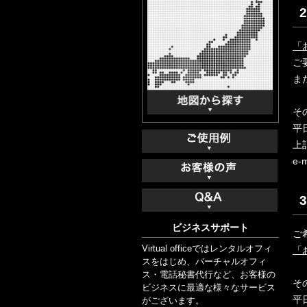
「
ご
ま
そ
平
上
e-
ビジネスサポート
ご
Virtual officeではレンタルオフィ
「
スをはじめ、バーチャルオフィ
ス・電話秘書代行など、お客様の
そ
ビジネスに最適な様々なサービス
平
がございます。