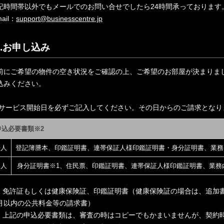
記時間帯以外でもメールでのお問い合せでしたら24時間承っております
mail：
support@businesscentre.jp
4.お申し込み
前にご希望の物件の空き状況をご確認の上、ご希望のお部屋が決まりま
込みください。
 サービス開始日を必ずご記入してください。その日からのご請求となり
申込必要書類
※2
法人
登記簿謄本、印鑑証明書、連帯保証人様印鑑証明書・身分証明書、業務
個人
身分証明書
※1
、住民票、印鑑証明書、連帯保証人様印鑑証明書、業務
1 免許証もしくは健康保険証、印鑑証明書（健康保険証の場合は、追加
月以内の公共料金等の請求書）
2 上記の申込必要書類は、審査の時はコピーでもかまいませんが、契約