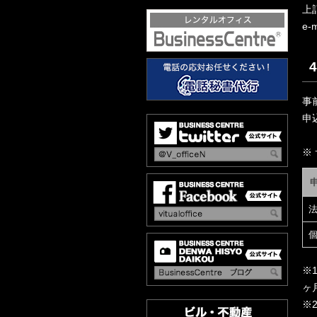
上
e-
事
申
※
※
ヶ
※