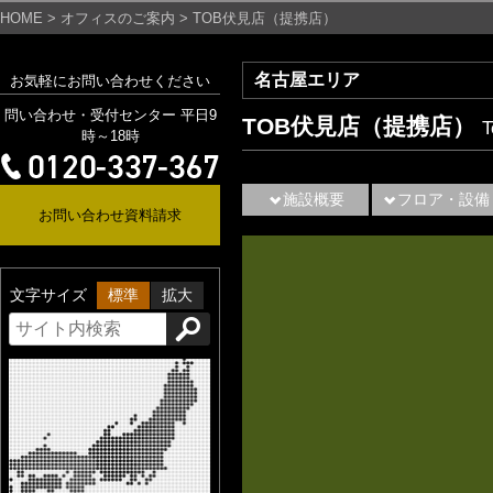
HOME
>
オフィスのご案内
>
TOB伏見店（提携店）
名古屋エリア
お気軽にお問い合わせください
問い合わせ・受付センター 平日9
TOB伏見店（提携店）
T
時～18時
施設概要
フロア・設備
お問い合わせ資料請求
文字サイズ
標準
拡大