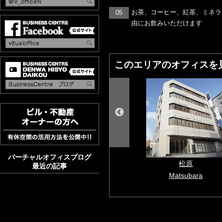
お茶、コーヒー、紅茶、ミネラ
05
由にお飲みいただけます
このエリアのオフィスを
バーチャルオフィスブログ
錦
松原
最近の記事
Nishiki
Matsubara