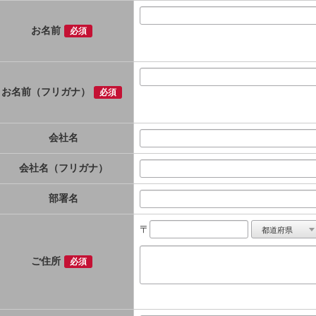
お名前
必須
※記入例「オフィス 太郎」 姓と名の
い。
お名前（フリガナ）
必須
※記入例「オフィス タロウ」 姓と名
い。
会社名
会社名（フリガナ）
部署名
〒
ご住所
必須
※建物号数まで正確にご記入をお願いし